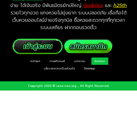
ง่าย ได้เงินจริง มีพันธมิตรยักษ์ใหญ่
Godplus
และ
h25th
รวยไวทุกงวด แทงหวยไม่ยุ่งยาก ระบบปลอดภัย เชื่อถือได้
เว็บหวยออนไลน์จ่ายจริงทุกบิล ซื้อหวยสะดวกทุกที่ทุกเวลา
ระบบเสถียร ฝากถอนรวดเร็ว
หน้าแรก
ทางเข้าเกมส์
บทความ
ติดต่อเรา
นโยบายความเป็นส่วนตัว
Sitemap
Copyright 2025 © iasa-rias.org , All Right Reserved.